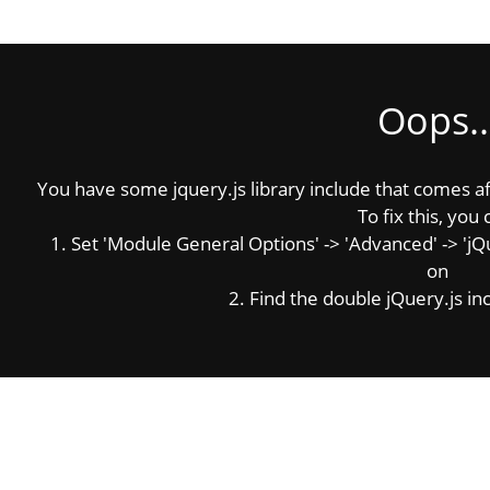
Oops..
You have some jquery.js library include that comes afte
To fix this, you 
1. Set 'Module General Options' -> 'Advanced' -> 'jQue
on
2. Find the double jQuery.js inc